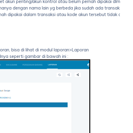
rset akun penting/akun kontrol atau belum pernah dipakai dlm trans
amanya dengan nama lain yg berbeda jika sudah ada transaksi ka
nah dipakai dalam transaksi atau kode akun tersebut tidak di set d
oran, bisa di lihat di modul laporan>Laporan
nya seperti gambar di bawah ini :