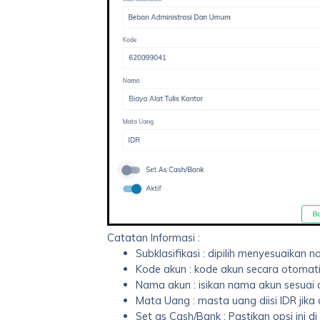
Catatan Informasi :
Subklasifikasi : dipilih menyesuaikan
Kode akun : kode akun secara otomati
Nama akun : isikan nama akun sesuai d
Mata Uang : masta uang diisi IDR jika
Set as Cash/Bank : Pastikan opsi ini d