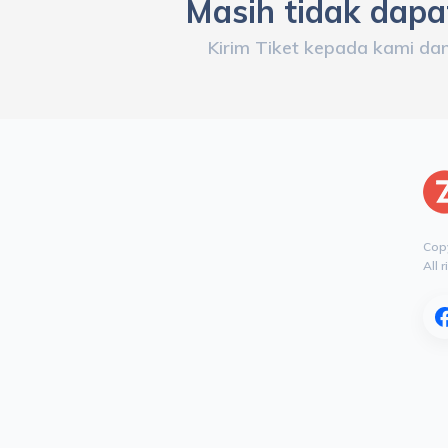
Masih tidak dap
Kirim Tiket kepada kami da
Copy
All 