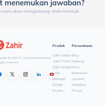
at menemukan jawaban?
n kami akan menghubungi Anda kembali.
Produk
Perusahaan
Zahir Online
Blog
right © 2025 PT Zahir Internasiaonal.
Zahir POSX
Hubungi
rights reserved.
Zahir Simply
Kami
Cash
Ketentuan
Manager
Layanan
Simply
Kebijakan
Invoice
Privasi