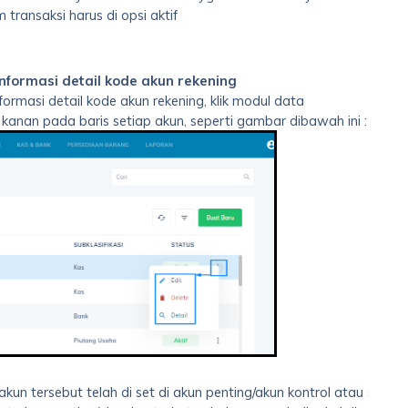
 transaksi harus di opsi aktif
formasi detail kode akun rekening
ormasi detail kode akun rekening, klik modul data
i kanan pada baris setiap akun, seperti gambar dibawah ini :
akun tersebut telah di set di akun penting/akun kontrol atau sudah