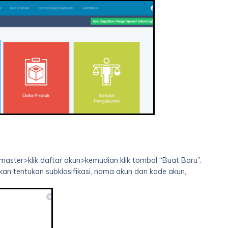
aster>klik daftar akun>kemudian klik tombol “Buat Baru”.
an tentukan subklasifikasi, nama akun dan kode akun,