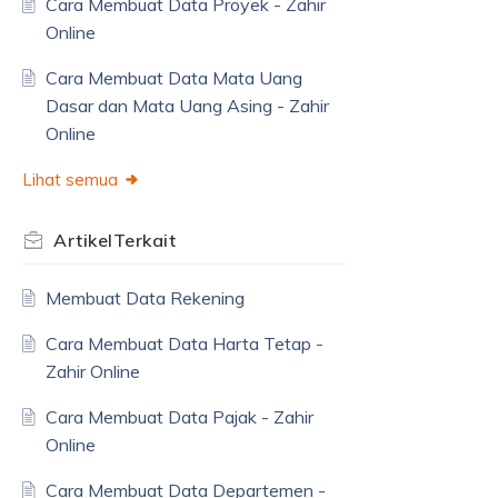
Cara Membuat Data Proyek - Zahir
Online
Cara Membuat Data Mata Uang
Dasar dan Mata Uang Asing - Zahir
Online
Lihat semua
Artikel
Terkait
Membuat Data Rekening
Cara Membuat Data Harta Tetap -
Zahir Online
sa membuatnya di modul master data>data lainnya>klasifikasi akun
Cara Membuat Data Pajak - Zahir
 karena 4 digit pertama merupakan kode subklasifikasi dan 2 dig
Online
 jika di pilih USD pada umumnya untuk kepentingan perhitungan re
Cara Membuat Data Departemen -