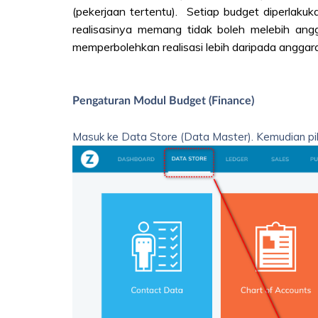
(pekerjaan tertentu).
Setiap budget diperlaku
realisasinya memang tidak boleh melebih an
memperbolehkan realisasi lebih daripada angga
Pengaturan Modul Budget (Finance)
Masuk ke Data Store (Data Master). Kemudian pil