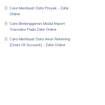
Cara Membuat Data Proyek - Zahir
Online
Cara Berlangganan Modul Import
Transaksi Pada Zahir Online
Cara Membuat Data Akun Rekening
(Chart Of Account) - Zahir Online