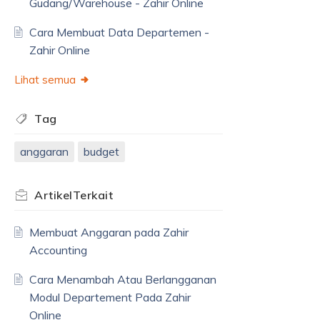
Gudang/Warehouse - Zahir Online
Cara Membuat Data Departemen -
Zahir Online
Lihat semua
Tag
anggaran
budget
Artikel
Terkait
Membuat Anggaran pada Zahir
Accounting
Cara Menambah Atau Berlangganan
Modul Departement Pada Zahir
Online