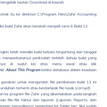
mengeklik tautan Download di bawah.
kstrak itu ke direktori C:\Program Files\Zahir Accounting
isi build Zahir akan berubah menjadi versi 6 Build 13
kin telah memiliki build terbaru tergantung dari tanggal
memperbaruinya periksalah terlebih dahulu build yang
tnya di sudut kiri atas menu awal atau klik
ketika database dalam keadaan
ni/
About This Program
gunakan untuk mengunduh file pembaruan build 13 ini
unduhan terhenti atau berdampak file rusak (
corrupt
).
n ke program file Zahir yang dikemukakan pada langkah
ulu file-file faktur dan laporan (Laporan, Reports, dan
engan menyalinnya sementara ke folder lain. Jika sudah