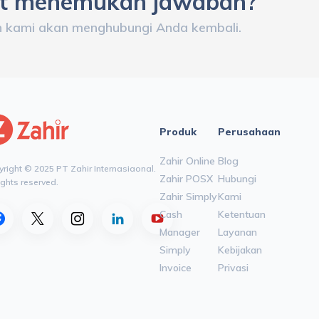
at menemukan jawaban?
n kami akan menghubungi Anda kembali.
Produk
Perusahaan
Zahir Online
Blog
right © 2025 PT Zahir Internasiaonal.
Zahir POSX
Hubungi
rights reserved.
Zahir Simply
Kami
Cash
Ketentuan
Manager
Layanan
Simply
Kebijakan
Invoice
Privasi