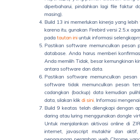
diperbaharui, pindahkan lagi file faktur
masing).
Build 13 ini memerlukan kinerja yang lebi
karena itu, gunakan Firebird versi 2.5.x aga
pada
tautan ini
untuk informasi selengkapn
Pastikan software memunculkan pesan p
database. Anda harus memberi konfirmasi 
Anda memilih Tidak, besar kemungkinan kin
antara software dan data.
Pastikan software memunculkan pesan ba
software tidak memunculkan pesan ter
cadangkan (backup) data kemudian pulih
data, silakan klik
di sini
. Informasi mengenai
Build 9 keatas telah dilengkapi dengan 
daring atau luring menggunakan dongle vir
Untuk menjalankan aktivasi online di Z
internet, javascript mutakhir dan akt
penggunaan peramban web Chrome yang 