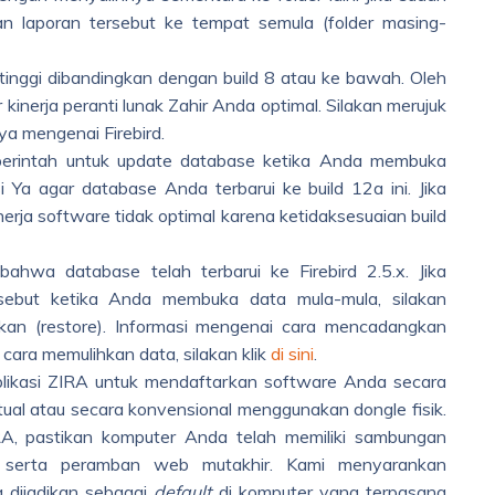
 dan laporan tersebut ke tempat semula (folder masing-
h tinggi dibandingkan dengan build 8 atau ke bawah. Oleh
r kinerja peranti lunak Zahir Anda optimal. Silakan merujuk
ya mengenai Firebird.
erintah untuk update database ketika Anda membuka
Ya agar database Anda terbarui ke build 12a ini. Jika
erja software tidak optimal karena ketidaksesuaian build
hwa database telah terbarui ke Firebird 2.5.x. Jika
sebut ketika Anda membuka data mula-mula, silakan
kan (restore). Informasi mengenai cara mencadangkan
 cara memulihkan data, silakan klik
di sini
.
aplikasi ZIRA untuk mendaftarkan software Anda secara
tual atau secara konvensional menggunakan dongle fisik.
IRA, pastikan komputer Anda telah memiliki sambungan
if, serta peramban web mutakhir. Kami menyarankan
dijadikan sebagai
default
di komputer yang terpasang