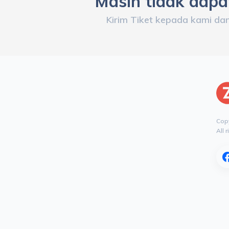
Masih tidak dap
Kirim Tiket kepada kami da
Copy
All 