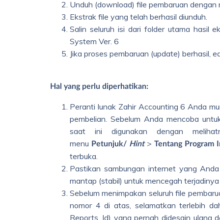
Unduh (download) file pembaruan dengan 
Ekstrak file yang telah berhasil diunduh.
Salin seluruh isi dari folder utama hasil e
System Ver. 6
Jika proses pembaruan (update) berhasil, ed
Hal yang perlu diperhatikan:
Peranti lunak Zahir Accounting 6 Anda mung
pembelian. Sebelum Anda mencoba untuk 
saat ini digunakan dengan meliha
menu
>
Petunjuk/
Hint
Tentang Program I
terbuka.
Pastikan sambungan internet yang Anda 
mantap (stabil) untuk mencegah terjadinya 
Sebelum menimpakan seluruh file pembarua
nomor 4 di atas, selamatkan terlebih dah
Reports_Id) yang pernah didesain ulang d