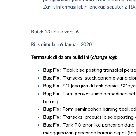
Zahir. Informasi lebih lengkap seputar ZIRA,
untuk
Build: 13
versi 6
Rilis dimulai : 6 Januari 2020
Termasuk di dalam build ini (
change log
):
: Tidak bisa posting transaksi pers
Bug Fix
: Transaksi stock opname yang dip
Bug Fix
: SO Jasa jika di tarik parsial, SOnya
Bug Fix
: Form penyesuaian persediaan se
Bug Fix
barang.
: Form pemindahan barang tidak ad
Bug Fix
: Transaksi produksi bisa dipostin
Bug Fix
: Tarik PO error jika pencarian data
Bug Fix
menggunakan pencarian barang cepat (ta