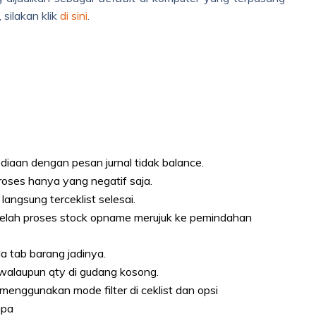
 silakan klik
di sini
.
ediaan dengan pesan jurnal tidak balance.
roses hanya yang negatif saja.
 langsung terceklist selesai.
telah proses stock opname merujuk ke pemindahan
a tab barang jadinya.
g walaupun qty di gudang kosong.
 menggunakan mode filter di ceklist dan opsi
npa