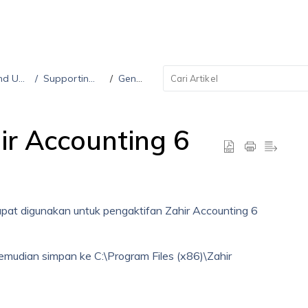
dates
Supporting Files
General
ir Accounting 6
 dapat digunakan untuk pengaktifan Zahir Accounting 6
emudian simpan ke C:\Program Files (x86)\Zahir