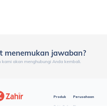
at menemukan jawaban?
n kami akan menghubungi Anda kembali.
Produk
Perusahaan
Zahir Online
Blog